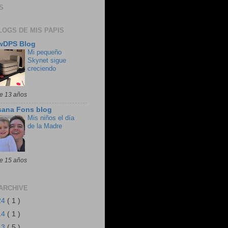
S
LOGS DE MIS PAPIS
wDPS Blog
Mi pequeño
Skynet sigue
creciendo
e 13 años
sana Fons blog
Mis niños el día
de la Madre
e 15 años
ARCHIVE
24
( 1 )
14
( 1 )
13
( 5 )