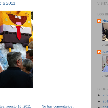
cia 2011
VISITA
LOS B
Ne
Hac
Su
Hac
BLOG 
►
20
►
20
tes, agosto 16, 2011
No hay comentarios :
►
20