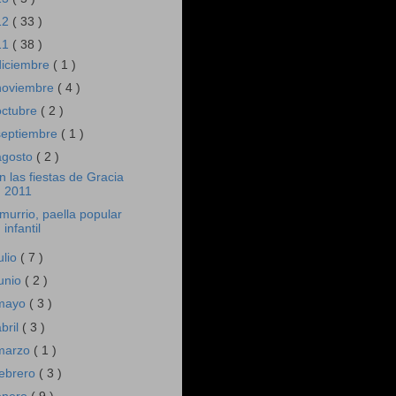
12
( 33 )
11
( 38 )
diciembre
( 1 )
noviembre
( 4 )
octubre
( 2 )
septiembre
( 1 )
agosto
( 2 )
n las fiestas de Gracia
2011
murrio, paella popular
infantil
ulio
( 7 )
junio
( 2 )
mayo
( 3 )
abril
( 3 )
marzo
( 1 )
febrero
( 3 )