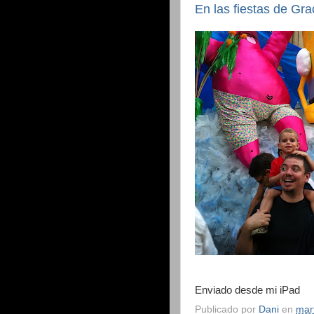
En las fiestas de Gra
Enviado desde mi iPad
Publicado por
Dani
en
mar