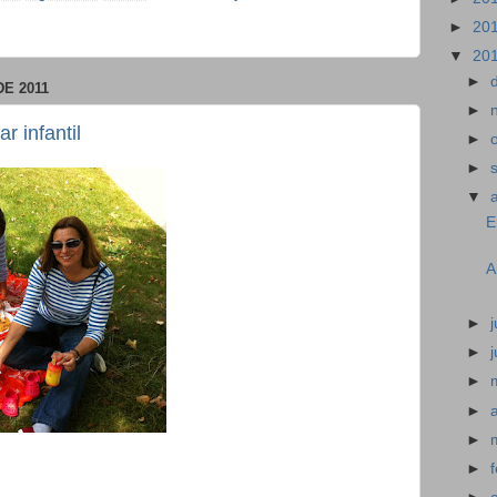
►
20
▼
20
►
E 2011
►
r infantil
►
►
▼
E
A
►
j
►
►
►
►
►