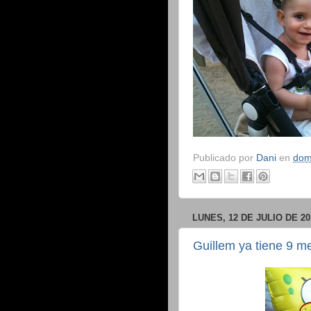
Publicado por
Dani
en
dom
LUNES, 12 DE JULIO DE 20
Guillem ya tiene 9 m