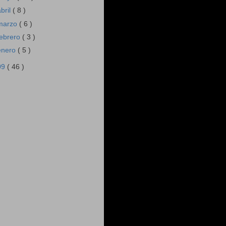
abril
( 8 )
marzo
( 6 )
febrero
( 3 )
enero
( 5 )
09
( 46 )