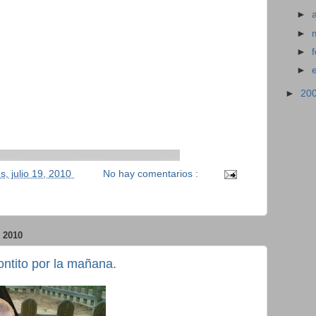
►
►
►
►
►
20
s, julio 19, 2010
No hay comentarios :
 2010
ntito por la mañana.