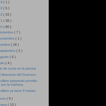
14
( 1 )
13
( 5 )
12
( 33 )
11
( 38 )
10
( 80 )
diciembre
( 7 )
noviembre
( 1 )
octubre
( 16 )
septiembre
( 2 )
agosto
( 6 )
ulio
( 4 )
in de curso en la piscina
l descanso del Guerrero
uillem paseando prontito
por la mañana.
uillem ya tiene 9 meses
junio
( 9 )
mayo
( 13 )