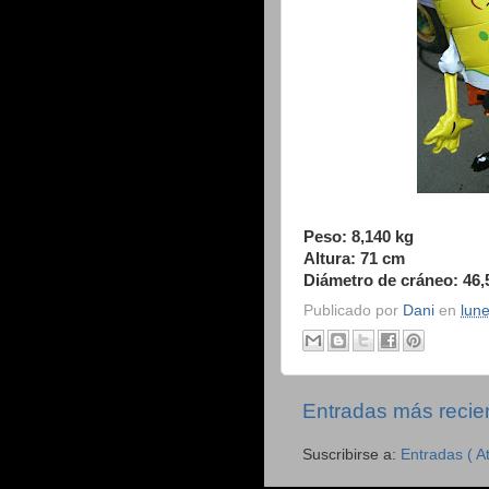
Peso: 8,140 kg
Altura: 71 cm
Diámetro de cráneo: 46,
Publicado por
Dani
en
lune
Entradas más recie
Suscribirse a:
Entradas ( A