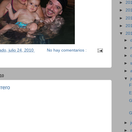
►
20
►
20
►
20
►
20
▼
20
►
►
ado, julio 24, 2010
No hay comentarios :
►
►
►
10
▼
j
F
rero
E
G
G
►
►