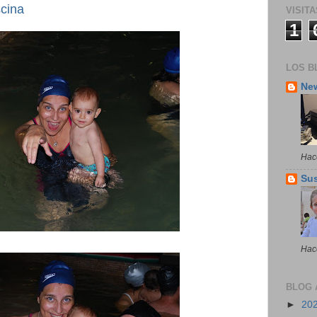
scina
VISITA
1
LOS B
Ne
Hac
Su
Hac
BLOG 
►
20