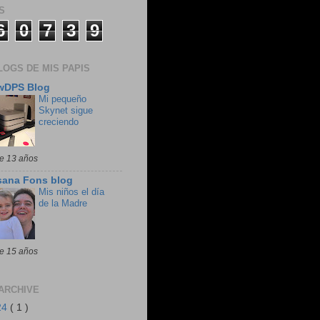
S
6
0
7
3
9
LOGS DE MIS PAPIS
wDPS Blog
Mi pequeño
Skynet sigue
creciendo
e 13 años
sana Fons blog
Mis niños el día
de la Madre
e 15 años
ARCHIVE
24
( 1 )