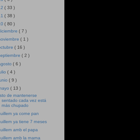
12
( 33 )
11
( 38 )
10
( 80 )
diciembre
( 7 )
noviembre
( 1 )
octubre
( 16 )
septiembre
( 2 )
agosto
( 6 )
ulio
( 4 )
junio
( 9 )
mayo
( 13 )
sto de mantenerse
sentado cada vez está
más chupado
uillem ya come pan
uillem ya tiene 7 meses
uillem amb el papa
uillem amb la mama