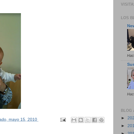
VISITA
LOS B
Ne
Hac
Su
Hac
BLOG 
►
20
ado, mayo 15, 2010
►
20
►
20