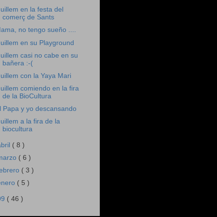
uillem en la festa del
comerç de Sants
ama, no tengo sueño ....
uillem en su Playground
uillem casi no cabe en su
bañera :-(
uillem con la Yaya Mari
uillem comiendo en la fira
de la BioCultura
l Papa y yo descansando
uillem a la fira de la
biocultura
abril
( 8 )
marzo
( 6 )
febrero
( 3 )
enero
( 5 )
09
( 46 )