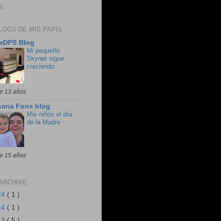
S
LOGS DE MIS PAPIS
wDPS Blog
Mi pequeño
Skynet sigue
creciendo
e 13 años
sana Fons blog
Mis niños el día
de la Madre
e 15 años
ARCHIVE
24
( 1 )
14
( 1 )
13
( 5 )