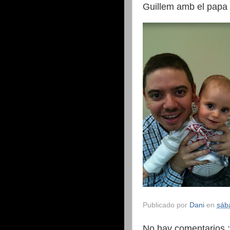
Guillem amb el papa
Publicado por
Dani
en
sáb
No hay comentarios :