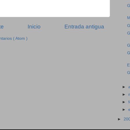
G
M
G
te
Inicio
Entrada antigua
G
tarios ( Atom )
G
G
E
G
►
►
►
►
►
20