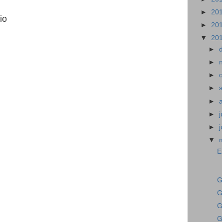
►
20
io
►
20
▼
20
►
►
►
►
►
►
j
►
▼
E
G
G
G
G