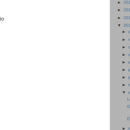
►
20
►
20
►
20
io
▼
20
►
►
►
►
►
►
j
►
►
▼
L
G
E
►