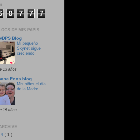
S
6
0
7
7
7
LOGS DE MIS PAPIS
wDPS Blog
Mi pequeño
Skynet sigue
creciendo
e 13 años
sana Fons blog
Mis niños el día
de la Madre
e 15 años
ARCHIVE
24
( 1 )