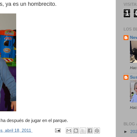
, ya es un hombrecito.
VISITA
1
LOS B
Ne
Hac
Su
Hac
ha después de jugar en el parque.
BLOG 
s, abril 18, 2011
►
20