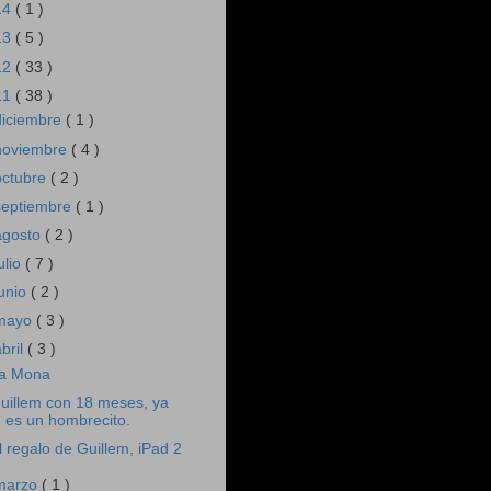
14
( 1 )
13
( 5 )
12
( 33 )
11
( 38 )
diciembre
( 1 )
noviembre
( 4 )
octubre
( 2 )
septiembre
( 1 )
agosto
( 2 )
ulio
( 7 )
junio
( 2 )
mayo
( 3 )
abril
( 3 )
a Mona
uillem con 18 meses, ya
es un hombrecito.
l regalo de Guillem, iPad 2
marzo
( 1 )