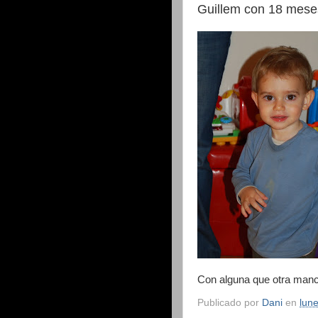
Guillem con 18 meses
Con alguna que otra manc
Publicado por
Dani
en
lune